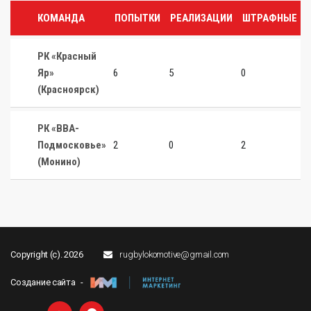
КОМАНДА
ПОПЫТКИ
РЕАЛИЗАЦИИ
ШТРАФНЫЕ
РК «Красный
Яр»
6
5
0
0
(Красноярск)
РК «ВВА-
Подмосковье»
2
0
2
0
(Монино)
Copyright (c). 2026
rugbylokomotive@gmail.com
Создание сайта -