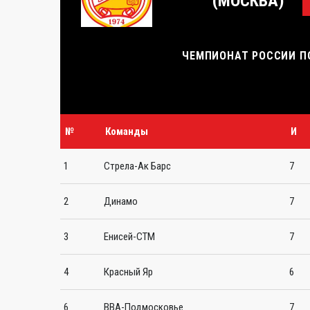
(МОСКВА)
ЧЕМПИОНАТ РОССИИ ПО 
№
Команды
И
1
Стрела-Ак Барс
7
2
Динамо
7
3
Енисей-СТМ
7
4
Красный Яр
6
6
ВВА-Подмосковье
7