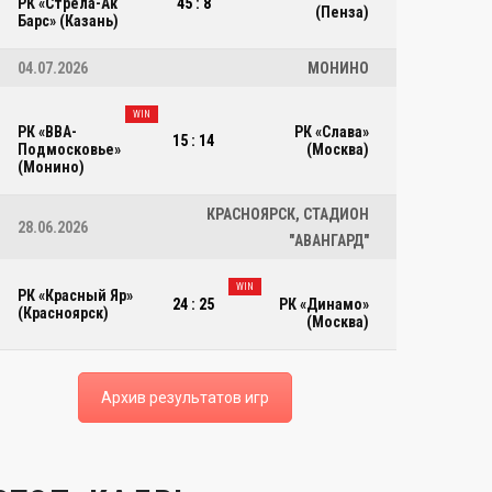
(ПЕНЗА)
РК «Стрела-Ак
45 : 8
(МО
(Пенза)
Барс» (Казань)
04.07.2026
МОНИНО
ЧЕМПИОНАТ РОССИИ ПО РЕГБИ 2026 202
WIN
Стадион «Первомайский», Пенза
РК «ВВА-
РК «Слава»
15 : 14
Подмосковье»
(Москва)
(Монино)
КРАСНОЯРСК, СТАДИОН
28.06.2026
"АВАНГАРД"
WIN
РК «Красный Яр»
24 : 25
РК «Динамо»
(Красноярск)
(Москва)
Архив результатов игр