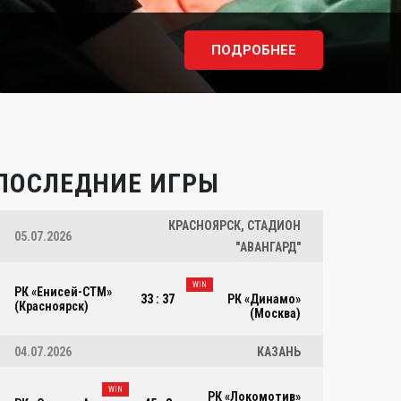
ПОДРОБНЕЕ
ПОСЛЕДНИЕ ИГРЫ
КРАСНОЯРСК, СТАДИОН
05.07.2026
"АВАНГАРД"
WIN
РК «Енисей-СТМ»
33 : 37
РК «Динамо»
(Красноярск)
(Москва)
04.07.2026
КАЗАНЬ
РК 
РК «ЛОКОМОТИВ»
VS
ПО
WIN
РК «Локомотив»