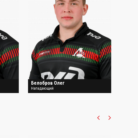
Белобров Олег
Ван д
Нападающий
Напада