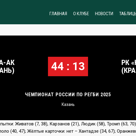
ГЛАВНАЯ
О КЛУБЕ
НОВОСТИ
ТАБЛИЦ
А-АК
РК 
44 : 13
АНЬ)
(КР
ЧЕМПИОНАТ РОССИИ ПО РЕГБИ 2025
Казань
ытки: Живатов (7, 38), Карзанов (21), Людик (58), Тромп (63, 70)
оло (40, 47); Жёлтые карточки: нет – Хантадзе (34, 67); Оранже