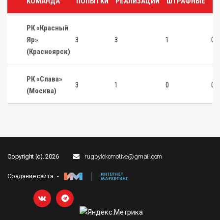
КОМАНДА
ПОПЫТКИ
РЕАЛИЗАЦИИ
ШТРАФНЫЕ
Д
РК «Красный
Яр»
3
3
1
0
(Красноярск)
РК «Слава»
3
1
0
0
(Москва)
Copyright (c). 2026
rugbylokomotive@gmail.com
Создание сайта -