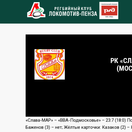
РК «С
(МОС
«Слава-МАР» – «ВВА-Подмосковье» – 23:7 (18:0) Поп
Баженов (3) – нет; Жёлтые карточки: Казаков (2) –