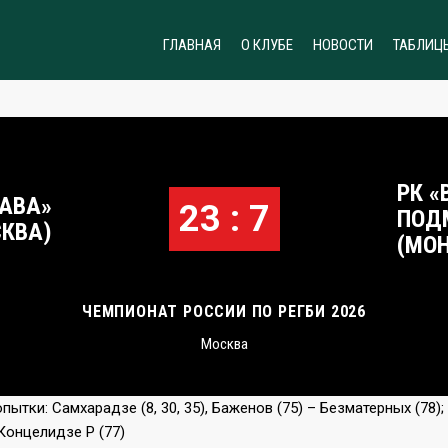
ГЛАВНАЯ
О КЛУБЕ
НОВОСТИ
ТАБЛИЦ
РК «
ЛАВА»
23 : 7
ПОД
КВА)
(МО
ЧЕМПИОНАТ РОССИИ ПО РЕГБИ 2026
Москва
ытки: Самхарадзе (8, 30, 35), Баженов (75) – Безматерных (78);
 Концелидзе Р (77)