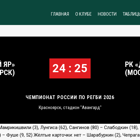
ГЛАВНАЯ
О КЛУБЕ
НОВОСТИ
ТАБЛИЦ
 ЯР»
РК 
24 : 25
РСК)
(МО
ЧЕМПИОНАТ РОССИИ ПО РЕГБИ 2026
Красноярск, стадион "Авангард"
амрикишвили (3), Лунгиса (62), Сангинов (80) – Слабодкин (18),
) – Фуше (9, 52) Жёлтые карточки: нет – Шарабуркин (2), Чепрага