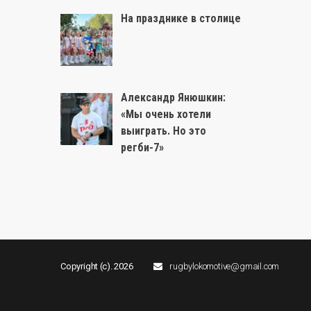
На празднике в столице
Александр Янюшкин:
«Мы очень хотели
выиграть. Но это
регби-7»
Copyright (c). 2026
rugbylokomotive@gmail.com