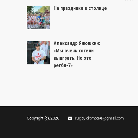
На празднике в столице
Александр Янюшкин:
«Мы очень хотели
выиграть. Но это
регби-7»
Copyright (c). 2026
rugbylokomotive@gmail.com