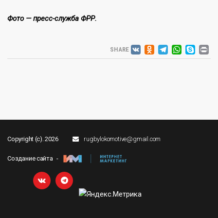
Фото — пресс-служба ФРР.
VK
ODNOKLA
TELEG
WHAT
SK
P
SHARE
Copyright (c). 2026
rugbylokomotive@gmail.com
Создание сайта -