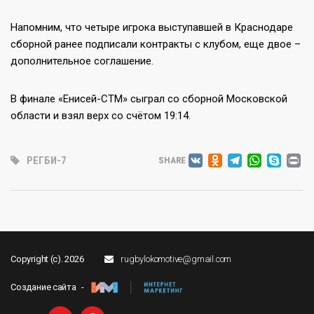
Напомним, что четыре игрока выступавшей в Краснодаре
сборной ранее подписали контракты с клубом, еще двое –
дополнительное соглашение.
В финале «Енисей-СТМ» сыграл со сборной Московской
области и взял верх со счётом 19:14.
VK
ODNOKLA
TELEG
WHAT
SK
P
РЕГБИ-7
SHARE
Copyright (c). 2026
rugbylokomotive@gmail.com
Создание сайта -