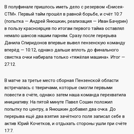
В полуфинале пришлось иметь дело с резервом «Енисея-
СТМ». Первый тайм прошёл в равной борьбе, и счёт 10:7
(попытка — Андрей Янюшкин, реализация — Иван Бачурин)
в пользу красноярцев по итогам первого тайма оставлял
немало шансов нашим парням. Сразу после перерыва
Данила Спиридонов впервые вывел пензенскую команду
вперёд — 10:12, однако дальше вплоть до финального
свистка очки набирала только «тяжёлая машина». Итог —
27:12.
В матче за третье место сборная Пензенской области
встречалась с тверичами, которые смогли первыми
повести в счёте, однако затем наша команда перехватила
инициативу. На пятой минуте Павел Сошин положил
попытку по центру, а Янюшкин добавил два очка. До
перерыва ещё два взятия зачётного поля записал себе в
актив Юрий Кочетков, и отдыхать стороны ушли при счёте
17:7.