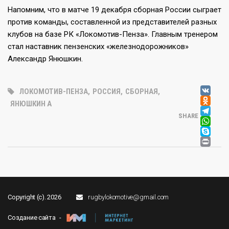
Напомним, что в матче 19 декабря сборная России сыграет
против команды, составленной из представителей разных
клубов на базе РК «Локомотив-Пенза». Главным тренером
стал наставник пензенских «железнодорожников»
Александр Янюшкин.
V
ЛОКОМОТИВ-ПЕНЗА
,
РОССИЯ
,
СБОРНАЯ
,
OD
ЯНЮШКИН А
T
SHARE
W
SK
PR
Copyright (c). 2026
rugbylokomotive@gmail.com
Создание сайта -