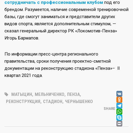
сотрудничать с профессиональным клубом
под его
брендом. Разумеется, наличие современной тренировочной
базы, где смогут заниматься и представители других
видов спорта, является дополнительным стимулом, —
сказал генеральный директор РК «Локомотив-Пенза»
Игорь Бармапов.
По информации пресс-центра регионального
правительства, сроки получения проектно-сметной
документации на реконструкцию стадиона «Пенза»– II
квартал 2021 года.
V
МАТЫЦИН
,
МЕЛЬНИЧЕНКО
,
ПЕНЗА
,
OD
РЕКОНСТРУКЦИЯ
,
СТАДИОН
,
ЧЕРНЫШЕНКО
T
SHARE
W
SK
PR