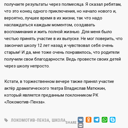
получаете результаты через полмесяца. Я сказал ребятам,
что это конец одного приключения, но начало нового и,
вероятно, лучшее время в их жизни, так что надо
наслаждаться каждым моментом, создавать
воспоминания и жить полной жизнью. Для меня было
честью принять участие в их выпуске. Не мог поверить, что
закончил школу 12 лет назад и чувствовал себя очень
старым! И да, мне тоже очень понравилось, что родители
получили свои благодарности. Ведь провести своих детей
через школу непросто.
Кстати, в торжественном вечере также принял участие
актёр драматического театра Владислав Матюкин,
который является преданным поклонником РК
«Локомотив-Пенза».
VK
ODNOKLA
TELEG
WHA
SK
ЛОКОМОТИВ-ПЕНЗА
,
ШКОЛА
SHARE
PRINT