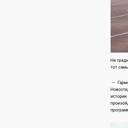
На тради
тот самы
— Гармо
Новости,
истории 
произойд
програм