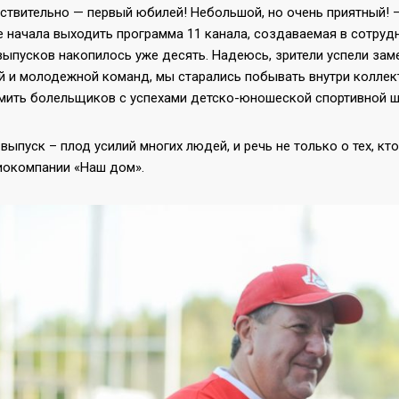
ствительно — первый юбилей! Небольшой, но очень приятный! –
 начала выходить программа 11 канала, создаваемая в сотрудн
выпусков накопилось уже десять. Надеюсь, зрители успели замет
й и молодежной команд, мы старались побывать внутри коллект
мить болельщиков с успехами детско-юношеской спортивной 
ыпуск – плод усилий многих людей, и речь не только о тех, кт
иокомпании «Наш дом».