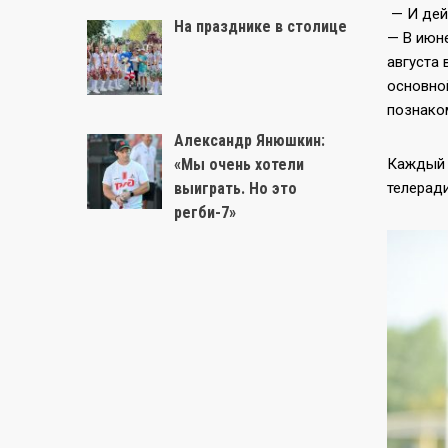
— И дей
На празднике в столице
— В июне
августа 
основно
познако
Александр Янюшкин:
«Мы очень хотели
Каждый в
выиграть. Но это
телерад
регби-7»