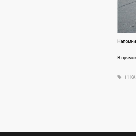
Напомни
В прямом
11 К