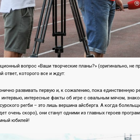
ционный вопрос «Ваши творческие планы?» (оригинально, не пр
й ответ, которого все и ждут:
нично развивать первую и, к сожалению, пока единственную р
 интервью, интересные факты об игре с овальным мячом, знако
сурского регби – это лишь вершина айсберга. А когда болельщ
ет очень скоро), они станут одними из главных героев програ
мный юбилей!