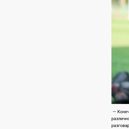
— Конеч
различно
разгова