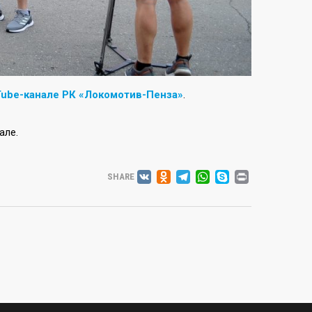
ube-канале РК «Локомотив-Пенза»
.
але.
VK
ODNOKLASSNIK
TELEGRAM
WHATSAP
SKYPE
PRINT
SHARE