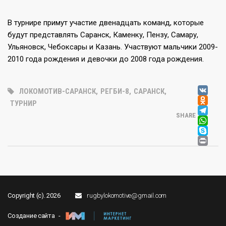
В турнире примут участие двенадцать команд, которые
будут представлять Саранск, Каменку, Пензу, Самару,
Ульяновск, Чебоксары и Казань. Участвуют мальчики 2009-
2010 года рождения и девочки до 2008 года рождения.
V
ЛОКОМОТИВ-САРАНСК
,
РЕГБИ-8
,
САРАНСК
,
OD
ТУРНИР
T
SHARE
W
SK
PR
Copyright (c). 2026
rugbylokomotive@gmail.com
Создание сайта -