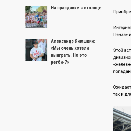
На празднике в столице
Приобре
Интернет
Пенза» 
Александр Янюшкин:
«Мы очень хотели
Этой вс
выиграть. Но это
дивизио
регби-7»
«железно
попадан
Ожидает
так и дл