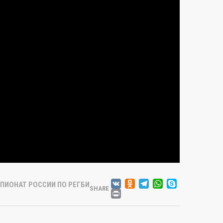
VK
ODNOKLASSN
TELEGRAM
WHATSA
SKYPE
ПИОНАТ РОССИИ ПО РЕГБИ
SHARE
PRINT