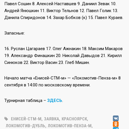
Павел Сошин 8. Алексей Наставшев 9. Даниил Зевак 10.
Андрей Янюшкин 11. Виктор Тельнов 12. Павел Голик 13.
Данила Спиридонов 14. Захар Бобков (к) 15. Павел Кураев.
Запасные:
16. Руслан Цагараев 17. Олег Ажнакин 18. Максим Макаров
19. Александр Финашкин 20. Николай Давыдов 21. Кирилл
Синюков 22. Виктор Васин 23. Глеб Мишин.
Начало матча «Енисей-СТМ-м» — «Локомотив-Пенза-м» 8
сентября в 14:00 по московскому времени.
Турнирная таблица –
ЗДЕСЬ
.
V
ЕНИСЕЙ-СТМ-М
,
ЗАЯВКА
,
КРАСНОЯРСК
,
OD
ЛОКОМОТИВ-ДУБЛЬ
,
ЛОКОМОТИВ-ПЕНЗА-М
,