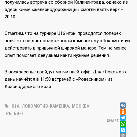
получилась встреча со сборной Калининграда, однако из
здесь юные «железнодорожницы» смогли взять верх –
20:10.
Отметим, что на турнире U16 игры проводятся поперёк
поля, что не даёт возможности каменскому «Локомотиву»
действовать в привычной широкой манере. Тем не менее,
опыт помогает девушкам найти нужные решения.
В воскресенье пройдут матчи плей-офф. Для «Локо» этот
день начнётся в 11:50 встречей с «Ровесником» из
Краснодарского края.
V
U16
,
ЛОКОМОТИВ-КАМЕНКА
,
МОСКВА
,
OD
РЕГБИ-7
T
SHARE
W
SK