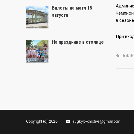
Админис
Билеты на матч 15
Чемпион
августа
в сезоне
При вхо
На празднике в столице
БИЛЕ
Copyright (c). 2026
rugbylokomotive@gmail.com