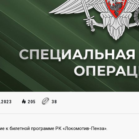
.2023
205
38
ие к билетной программе РК «Локомотив-Пенза».