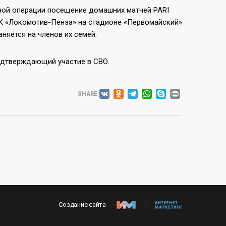
ной операции посещение домашних матчей PARI
 РК «Локомотив-Пенза» на стадионе «Первомайский»
няется на членов их семей.
одтверждающий участие в СВО.
VK
ODNOKLASSNIK
TELEGRAM
WHATSAP
SKYPE
PRINT
SHARE
Создание сайта -