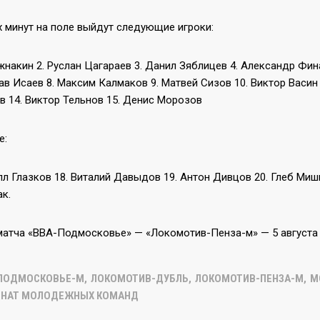
х минут на поле выйдут следующие игроки:
жнакин 2. Руслан Цагараев 3. Данил Зяблицев 4. Александр Фин
в Исаев 8. Максим Калмаков 9. Матвей Сизов 10. Виктор Васин 
в 14. Виктор Тельнов 15. Денис Морозов
е:
лл Глазков 18. Виталий Давыдов 19. Антон Дивцов 20. Глеб Миш
к.
матча «ВВА-Подмосковье» — «Локомотив-Пенза-м» — 5 августа в
ПОДМОСКОВЬЕ-М
,
ЛОКОМОТИВ-ДУБЛЬ
,
ЛОКОМОТИВ-ПЕНЗА-М
,
М
НАТ МОЛОДЕЖНЫХ КОМАНД