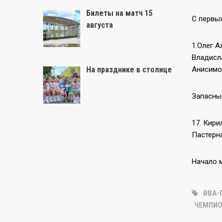
Билеты на матч 15
С первы
августа
1.Олег А
Владисла
На празднике в столице
Анисимо
Запасны
17. Кири
Пастерна
Начало 
ВВА-
ЧЕМПИО