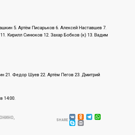
ашкин 5. Артём Писарьков 6. Алексей Наставшев 7.
11. Кирилл Синюков 12. Захар Бобков (к) 13. Вадим
ин 21. Федор Шуев 22. Артём Пегов 23. Дмитрий
 14:00.
VK
ODNOKLASSN
TELEGRA
WHATSA
ОНИНО
,
SHARE
SKYPE
PRINT