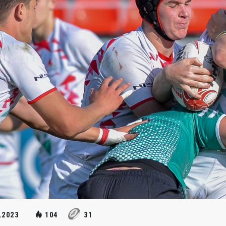
.2023
104
31