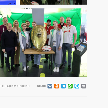
VK
ODNOKLASSNIK
TELEGRAM
WHATSAP
SKYPE
PRINT
Р ВЛАДИМИРОВИЧ
SHARE