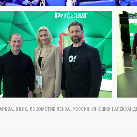
АРЕВА
,
ВДНХ
,
ЛОКОМОТИВ ПЕНЗА
,
РОССИЯ
,
ЯНЮШКИН АЛЕКСАНД