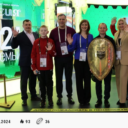
.2024
93
36