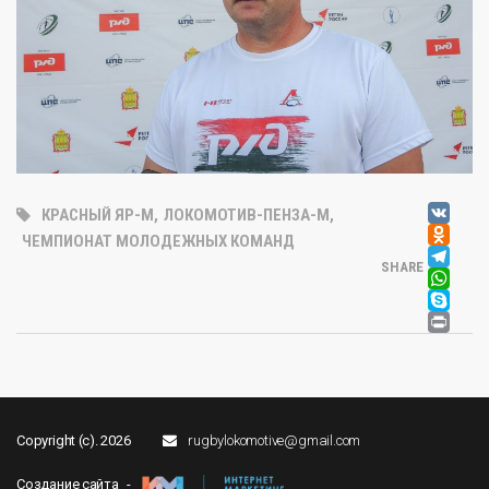
V
КРАСНЫЙ ЯР-М
,
ЛОКОМОТИВ-ПЕНЗА-М
,
OD
ЧЕМПИОНАТ МОЛОДЕЖНЫХ КОМАНД
T
SHARE
W
SK
PR
Copyright (c). 2026
rugbylokomotive@gmail.com
Создание сайта -