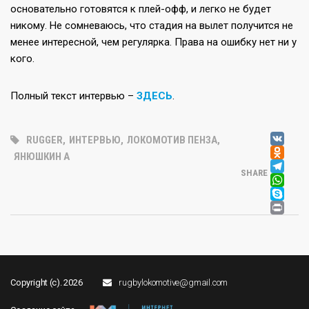
основательно готовятся к плей-офф, и легко не будет
никому. Не сомневаюсь, что стадия на вылет получится не
менее интересной, чем регулярка. Права на ошибку нет ни у
кого.
Полный текст интервью –
ЗДЕСЬ
.
V
RUGGER
,
ИНТЕРВЬЮ
,
ЛОКОМОТИВ ПЕНЗА
,
OD
ЯНЮШКИН А
T
SHARE
W
SK
PR
Copyright (c). 2026
rugbylokomotive@gmail.com