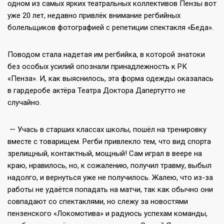
одном из самых ярких театральных коллективов Пензы вот
уже 20 лет, недавно привлёк внимание регбийных
болельщиков фотографией с репетиции спектакля «Беда».
Поводом стала надетая им регбийка, в которой знатоки
без особых усилий опознали принадлежность к РК
«Пенза». И, как выяснилось, эта форма одежды оказалась
в гардеробе актёра Театра Доктора Дапертутто не
случайно.
— Учась в старших классах школы, пошёл на тренировку
вместе с товарищем. Регби привлекло тем, что вид спорта
зрелищный, контактный, мощный! Сам играл в веере на
краю, нравилось, но, к сожалению, получил травму, выбыл
надолго, и вернуться уже не получилось. Жалею, что из-за
работы не удаётся попадать на матчи, так как обычно они
совпадают со спектаклями, но слежу за новостями
пензенского «Локомотива» и радуюсь успехам команды,