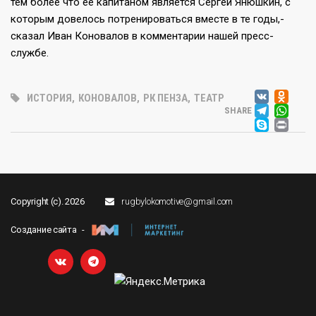
тем более что её капитаном является Сергей Янюшкин, с
которым довелось потренироваться вместе в те годы,-
сказал Иван Коновалов в комментарии нашей пресс-
службе.
VK
OD
ИСТОРИЯ
,
КОНОВАЛОВ
,
РК ПЕНЗА
,
ТЕАТР
TEL
WH
SHARE
SKY
PR
Copyright (c). 2026
rugbylokomotive@gmail.com
Создание сайта -