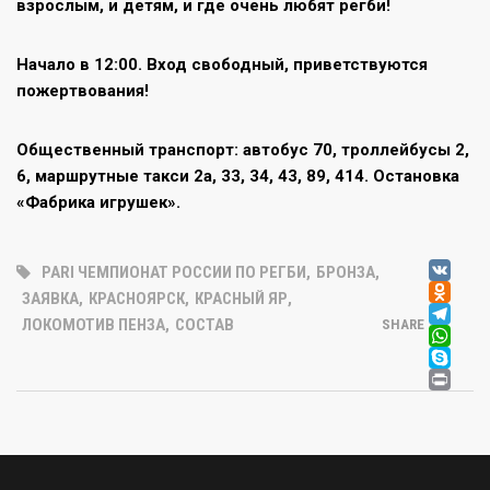
взрослым, и детям, и где очень любят регби!
Начало в 12:00. Вход свободный, приветствуются
пожертвования!
Общественный транспорт: автобус 70, троллейбусы 2,
6, маршрутные такси 2а, 33, 34, 43, 89, 414. Остановка
«Фабрика игрушек».
V
PARI ЧЕМПИОНАТ РОССИИ ПО РЕГБИ
,
БРОНЗА
,
OD
ЗАЯВКА
,
КРАСНОЯРСК
,
КРАСНЫЙ ЯР
,
T
ЛОКОМОТИВ ПЕНЗА
,
СОСТАВ
SHARE
W
SK
PR