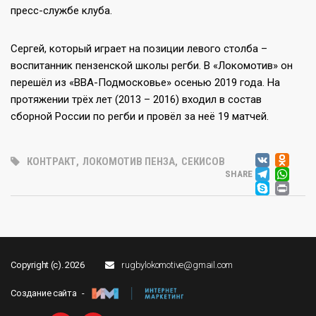
пресс-службе клуба.
Сергей, который играет на позиции левого столба –
воспитанник пензенской школы регби. В «Локомотив» он
перешёл из «ВВА-Подмосковье» осенью 2019 года. На
протяжении трёх лет (2013 – 2016) входил в состав
сборной России по регби и провёл за неё 19 матчей.
VK
OD
КОНТРАКТ
,
ЛОКОМОТИВ ПЕНЗА
,
СЕКИСОВ
TEL
WH
SHARE
SKY
PR
Copyright (c). 2026
rugbylokomotive@gmail.com
Создание сайта -