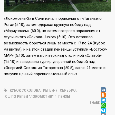
«Локомотив-2» в Сочи начал поражения от «Таганьего
Рога» (5:10), затем одержал крупную победу над
«Мариуполем» (60:0), но затем потерпел поражения от
ступинского «Сокола-Junior» (5:10). Это оставило
возможность бороться лишь за места с 17 по 24 (Кубок
Развития), и на этой стадии пензенцы уступили «Востоку-
МАР» (5:10), затем взяли верх над столичной «Славой»
(15:10) и завершили турнир уверенной победой над
«Энергией-Сокол» из Татарстана (50:5), заняв 21 место и
получив ценный соревновательный опыт.
V
КУБОК СОКОЛОВА
,
РЕГБИ-7
,
СЕРЕБРО
,
OD
СШ ПО РЕГБИ "ЛОКОМОТИВ" Г. ПЕНЗЫ
T
SHARE
W
SK