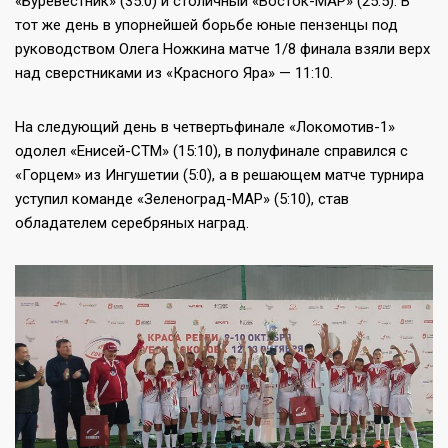
«Буревестник» (35:0) и столичный «Восток-МАР» (25:5). В
тот же день в упорнейшей борьбе юные пензенцы под
руководством Олега Ножкина матче 1/8 финала взяли верх
над сверстниками из «Красного Яра» — 11:10.
На следующий день в четвертьфинале «Локомотив-1»
одолел «Енисей-СТМ» (15:10), в полуфинале справился с
«Горцем» из Ингушетии (5:0), а в решающем матче турнира
уступил команде «Зеленоград-МАР» (5:10), став
обладателем серебряных наград.