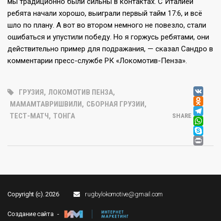
мы традиционно были сильны в контактах. С Италией
ребята начали хорошо, выиграли первый тайм 17:6, и всё
шло по плану. А вот во втором немного не повезло, стали
ошибаться и упустили победу. Но я горжусь ребятами, они
действительно пример для подражания, — сказал Сандро в
комментарии пресс-службе РК «Локомотив-Пенза».
V
ГРУЗИЯ
,
ЛОКОМОТИВ ПЕНЗА
,
OD
МАМАМТАВРИШВИЛИ
,
СБОРНАЯ ГРУЗИИ
,
T
ТЕСТ-МАТЧ
,
ТОНГА
SHARE
W
SK
PR
Copyright (c). 2026
rugbylokomotive@gmail.com
Создание сайта -