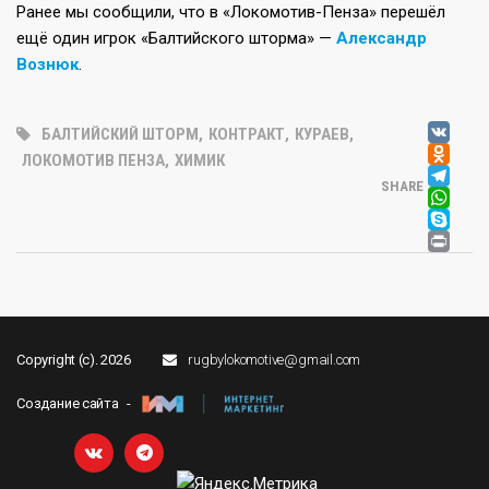
Ранее мы сообщили, что в «Локомотив-Пенза» перешёл
ещё один игрок «Балтийского шторма» —
Александр
Вознюк
.
V
БАЛТИЙСКИЙ ШТОРМ
,
КОНТРАКТ
,
КУРАЕВ
,
OD
ЛОКОМОТИВ ПЕНЗА
,
ХИМИК
T
SHARE
W
SK
PR
Copyright (c). 2026
rugbylokomotive@gmail.com
Создание сайта -