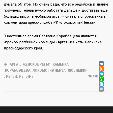
думала об этом. Но очень рада, что всё решилось и звание
получено. Теперь нужно работать дальше и достигать ещё
больших высот в любимой игре, — сказала спортсменка в
комментарии пресс-службе РК «Локомотив-Пенза».
В настоящее время Светлана Корабовцева является
игроком регбийной команды «Аргат» из Усть-Лабинска
Краснодарского края.
V
АРГАТ
,
ЖЕНСКОЕ РЕГБИ
,
КАМЕНКА
,
OD
КОРАБОВЦЕВА
,
ЛОКОМОТИВ ПЕНЗА
,
ЛЮБИМКИН
T
,
РЕГБИ
,
РЕГБИ-7
SHARE
W
SK
PR