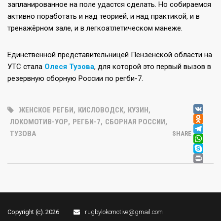
запланированное на поле удастся сделать. Но собираемся
активно поработать и над теорией, и над практикой, и в
тренажёрном зале, и в легкоатлетическом манеже.
Единственной представительницей Пензенской области на
УТС стала
Олеся Тузова
, для которой это первый вызов в
резервную сборную России по регби-7.
V
ЖЕНСКОЕ РЕГБИ
,
КИСЛОВОДСК
,
КУЗИН
,
OD
ЛОКОМОТИВ-УОР
,
РЕГБИ-7
,
СБОРНАЯ РОССИИ
,
T
ТУЗОВА
SHARE
W
SK
PR
Copyright (c). 2026
rugbylokomotive@gmail.com