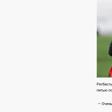
Регбист
пятью п
— Очень