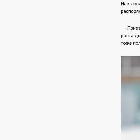
Наставн
распоря
— Приез
роста дл
тоже по