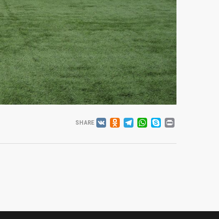
VK
ODNOKLASSNIK
TELEGRAM
WHATSAP
SKYPE
PRINT
SHARE