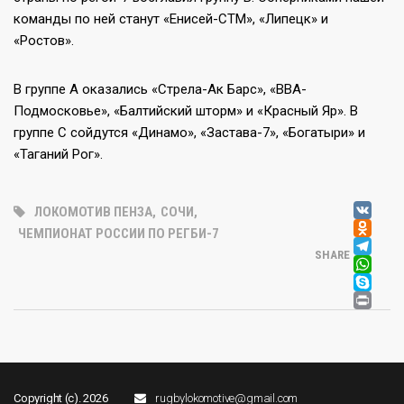
команды по ней станут «Енисей-СТМ», «Липецк» и
«Ростов».
В группе А оказались «Стрела-Ак Барс», «ВВА-
Подмосковье», «Балтийский шторм» и «Красный Яр». В
группе С сойдутся «Динамо», «Застава-7», «Богатыри» и
«Таганий Рог».
V
ЛОКОМОТИВ ПЕНЗА
,
СОЧИ
,
OD
ЧЕМПИОНАТ РОССИИ ПО РЕГБИ-7
T
SHARE
W
SK
PR
Copyright (c). 2026
rugbylokomotive@gmail.com