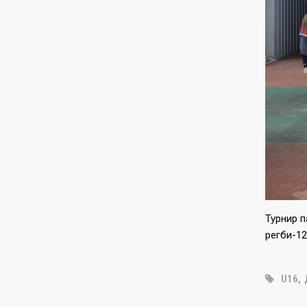
Турнир п
регби-12
U16
,