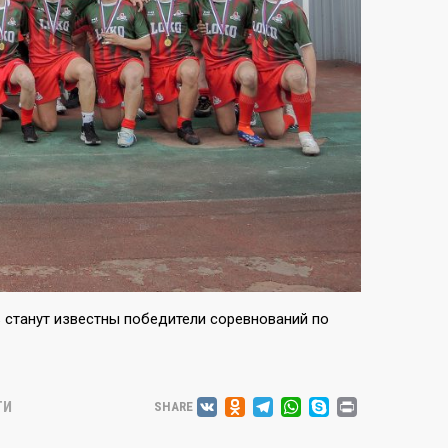
ь станут известны победители соревнований по
VK
ODNOKLASSNIK
TELEGRAM
WHATSAP
SKYPE
PRINT
ТИ
SHARE