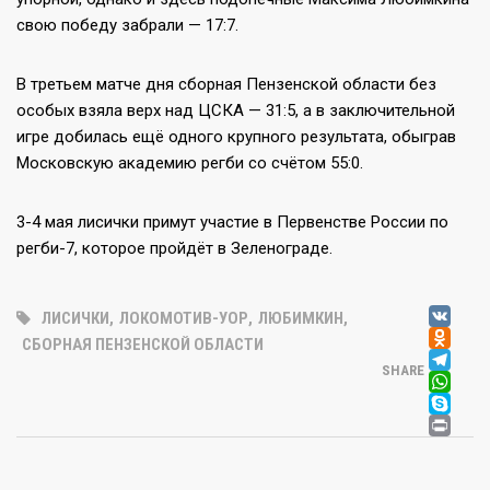
свою победу забрали — 17:7.
В третьем матче дня сборная Пензенской области без
особых взяла верх над ЦСКА — 31:5, а в заключительной
игре добилась ещё одного крупного результата, обыграв
Московскую академию регби со счётом 55:0.
3-4 мая лисички примут участие в Первенстве России по
регби-7, которое пройдёт в Зеленограде.
V
ЛИСИЧКИ
,
ЛОКОМОТИВ-УОР
,
ЛЮБИМКИН
,
OD
СБОРНАЯ ПЕНЗЕНСКОЙ ОБЛАСТИ
T
SHARE
W
SK
PR