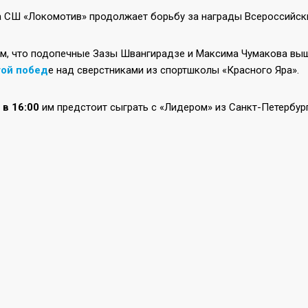
 СШ «Локомотив» продолжает борьбу за награды Всероссийских
м, что подопечные Зазы Швангирадзе и Максима Чумакова вышл
той побед
е над сверстниками из спортшколы «Красного Яра».
 в 16:00
им предстоит сыграть с «Лидером» из Санкт-Петербург