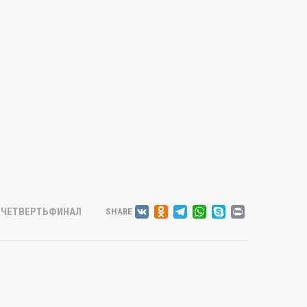
VK
ODNOKLASSNIK
TELEGRAM
WHATSAP
SKYPE
PRINT
ЧЕТВЕРТЬФИНАЛ
SHARE