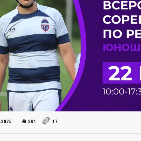
.2025
204
17