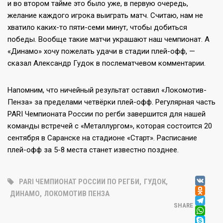
и во втором тайме это было уже, в первую очередь,
желание каждого игрока выиграть матч. Считаю, нам не
хватило каких-то пяти-семи минут, чтобы добиться
победы. Вообще такие матчи украшают наш чемпионат. А
«Динамо» хочу пожелать удачи в стадии плей-офф, —
сказал Александр Гудок в послематчевом комментарии.
Напомним, что ничейный результат оставил «Локомотив-
Пенза» за пределами четвёрки плей-офф. Регулярная часть
PARI Чемпионата России по регби завершится для нашей
команды встречей с «Металлургом», которая состоится 20
сентября в Саранске на стадионе «Старт». Расписание
плей-офф за 5-8 места станет известно позднее.
V
PARI ЧЕМПИОНАТ РОССИИ ПО РЕГБИ
,
ГУДОК
,
OD
ДИНАМО
,
ЛОКОМОТИВ ПЕНЗА
T
SHARE
W