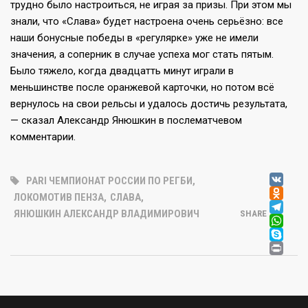
трудно было настроиться, не играя за призы. При этом мы
знали, что «Слава» будет настроена очень серьёзно: все
наши бонусные победы в «регулярке» уже не имели
значения, а соперник в случае успеха мог стать пятым.
Было тяжело, когда двадцатть минут играли в
меньшинстве после оранжевой карточки, но потом всё
вернулось на свои рельсы и удалось достичь результата,
— сказал Александр Янюшкин в послематчевом
комментарии.
V
PARI ЧЕМПИОНАТ РОССИИ ПО РЕГБИ
,
OD
ЛОКОМОТИВ ПЕНЗА
,
СЛАВА
,
T
ЯНЮШКИН АЛЕКСАНДР ВЛАДИМИРОВИЧ
SHARE
W
SK
PR