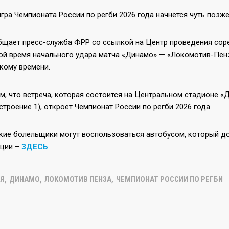
гра Чемпионата России по регби 2026 года начнётся чуть позже
бщает пресс-служба ФРР со ссылкой на Центр проведения соре
й время начального удара матча «Динамо» — «Локомотив-Пенза»
кому времени.
м, что встреча, которая состоится на Центральном стадионе «
6 строение 1), откроет Чемпионат России по регби 2026 года.
кие болельщики могут воспользоваться автобусом, который до
ации –
ЗДЕСЬ
.
Я
,
ДИНАМО
,
ЛОКОМОТИВ ПЕНЗА
,
ЧЕМПИОНАТ РОССИИ ПО РЕГБИ