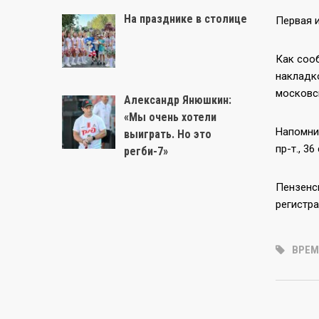
На празднике в столице
Первая и
Как соо
накладко
московс
Александр Янюшкин:
«Мы очень хотели
Напомни
выиграть. Но это
пр-т., 3
регби-7»
Пензенс
регистр
ВРЕМ