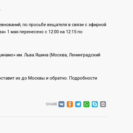
.
внований, по просьбе вещателя в связи с эфирной
 1 мая перенесено с 12:00 на 12:15 по
Динамо» им. Льва Яшина (Москва, Ленинградский
ставит их до Москвы и обратно. Подробности
VK
ODNOKLASSNIK
TELEGRAM
WHATSAP
SKYPE
PRINT
SHARE