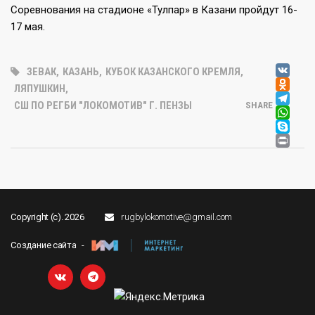
Соревнования на стадионе «Тулпар» в Казани пройдут 16-
17 мая.
V
ЗЕВАК
,
КАЗАНЬ
,
КУБОК КАЗАНСКОГО КРЕМЛЯ
,
OD
ЛЯПУШКИН
,
T
СШ ПО РЕГБИ "ЛОКОМОТИВ" Г. ПЕНЗЫ
SHARE
W
SK
PR
Copyright (c). 2026
rugbylokomotive@gmail.com
Создание сайта -