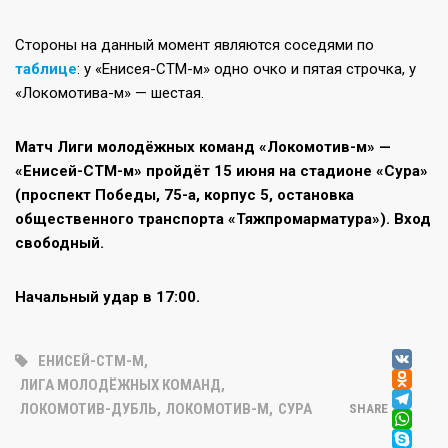
Стороны на данный момент являются соседями по
таблице
: у «Енисея-СТМ-м» одно очко и пятая строчка, у
«Локомотива-м» — шестая.
Матч Лиги молодёжных команд «Локомотив-м» —
«Енисей-СТМ-м» пройдёт 15 июня на стадионе «Сура»
(проспект Победы, 75-а, корпус 5, остановка
общественного транспорта «Тяжпромарматура»). Вход
свободный.
Начальный удар в 17:00.
V
ЕНИСЕЙ-СТМ-М
,
OD
ЛИГА МОЛОДЁЖНЫХ КОМАНД
,
T
ЛОКОМОТИВ-ДУБЛЬ
,
ЛОКОМОТИВ-М
,
СУРА
SHARE
W
SK