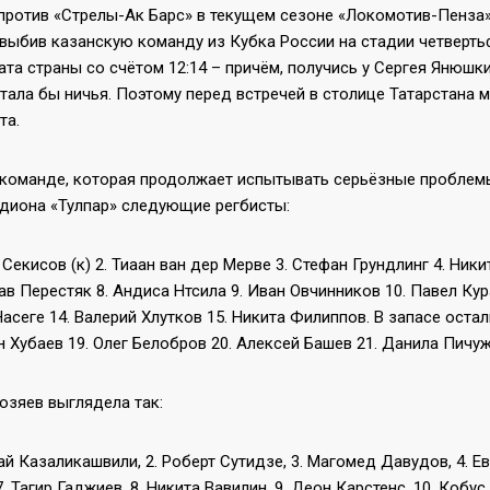
против «Стрелы-Ак Барс» в текущем сезоне «Локомотив-Пенза»
выбив казанскую команду из Кубка России на стадии четверть
та страны со счётом 12:14 – причём, получись у Сергея Янюшк
тала бы ничья. Поэтому перед встречей в столице Татарстана 
та.
 команде, которая продолжает испытывать серьёзные проблемы 
адиона «Тулпар» следующие регбисты:
 Секисов (к) 2. Тиаан ван дер Мерве 3. Стефан Грундлинг 4. Ник
в Перестяк 8. Андиса Нтсила 9. Иван Овчинников 10. Павел Кур
асеге 14. Валерий Хлутков 15. Никита Филиппов. В запасе остал
 Хубаев 19. Олег Белобров 20. Алексей Башев 21. Данила Пичуж
озяев выглядела так:
ай Казаликашвили, 2. Роберт Сутидзе, 3. Магомед Давудов, 4. Ев
. Тагир Гаджиев, 8. Никита Вавилин, 9. Деон Карстенс, 10. Кобус