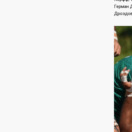
Герман Д
Дроздов,