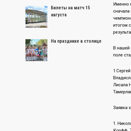
Именно 
Билеты на матч 15
сначала 
августа
чемпиона
итогом с
результа
На празднике в столице
В нашей
поле ст
1.Сергей
Владисла
Лисала Н
Тамерлан
Заявка х
1. Никол
Корфф, 7