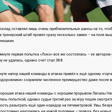
склад оставлял лишь очень приблизительные шансы на то, чтоб
а тренерский штаб провёл сразу несколько замен – на поле вы
Янюшкин.
минуте первая попытка «Локо» всё же состоялась – её автором
 не удалась, однако счёт стал 38:8.
нуте напор нашей команды в атаках привёл к ещё одному «горчи
одорожники» сохраняли численное преимущество даже после 
 хорошая атака нашей команды с хорошим прорывом Лисалы Нас
ась попыткой, однако судьи третий раз за игру пошли смотреть
сть разыграть ещё один коридор на пятиметровой. Увы, безрезу
 постоянно находились на чужой половине – правда, без новых