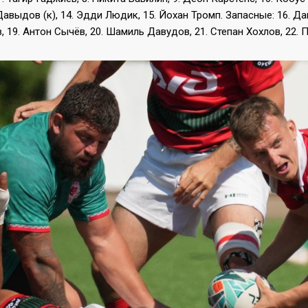
авыдов (к), 14. Эдди Людик, 15. Йохан Тромп. Запасные: 16. Да
 19. Антон Сычёв, 20. Шамиль Давудов, 21. Степан Хохлов, 22. 