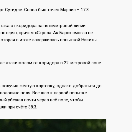
т Сутидзе. Снова был точен Мараис – 17:3.
атака от коридора на пятиметровой линии
 потерян, причём «Стрела-Ак Барс» смогла не
 которая в итоге завершилась попыткой Никиты
сле атаки молом от коридора в 22-метровой зоне.
в получил жёлтую карточку, однако добраться до
 половине поля. Всё шло к первой попытке
рый убежал почти через всё поле, чтобы
ли при счёте 38:3.