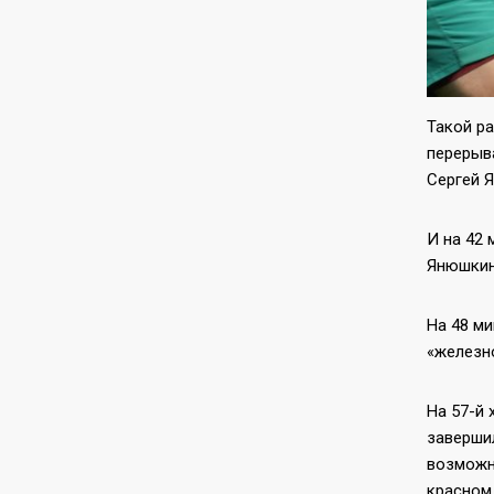
Такой ра
перерыв
Сергей 
И на 42 
Янюшкину
На 48 ми
«железн
На 57-й
завершил
возможно
красном