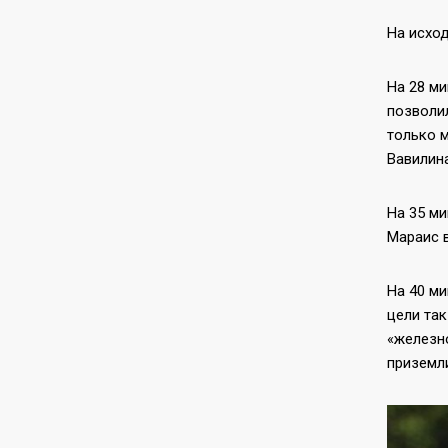
На исход
На 28 ми
позволил
только м
Вавилина
На 35 ми
Мараис 
На 40 ми
цели так
«железно
приземли