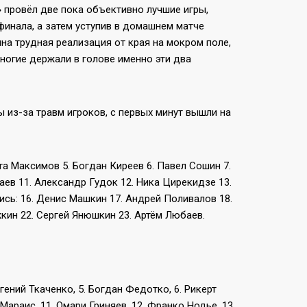
 провёл две пока объективно лучшие игры,
финала, а затем уступив в домашнем матче
ина трудная реализация от края на мокром поле,
многие держали в голове именно эти два
из-за травм игроков, с первых минут вышли на
ита Максимов 5. Богдан Киреев 6. Павел Сошин 7.
аев 11. Александр Гудок 12. Ника Цирекидзе 13.
ись: 16. Денис Машкин 17. Андрей Поливалов 18.
кин 22. Сергей Янюшкин 23. Артём Любаев.
гений Ткаченко, 5. Богдан Федотко, 6. Рикерт
 Мараис, 11. Омари Гриняев, 12. Франко Нодье, 13.