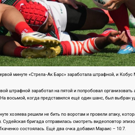
ервой минуте «Стрела-Ак Барс» заработала штрафной, и Кобус 
вой штрафной заработал на пятой и попробовал организовать а
 На восьмой, когда представился ещё один шанс, был выбран уд
нуте хозяева решили не бить по воротам и провели атаку, кото
. Судейская бригада отправилась смотреть видеоповтор эпизод
Ткаченко состоялась. Ещё два очка добавил Мараис – 10:7.