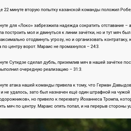
е 22 минуте вторую попытку казанской команды положил Робер
нуте для «Локо» забрезжила надежда сократить отставание – 
а построить мол и двинуться к линии зачётки, но и тут мяч был
аксимально отодвинуть угрозу, но и организовать контратаку,
 по центру ворот. Мараис не промахнулся – 24:3.
нуте Сутидзе сделал дубль, приземлив мяч в нашей зачётке по
выполнил очередную реализацию – 31:3.
нуте атака нашей команды привела к тому, что Герман Давыдо
 и не удалось, зато был назначен ещё один штрафной на чужой
дорожников», но привело к перехвату Йоханнеса Тромпа, кото
ть мяч по центру. Мараис опять попал, и на перерыв стороны уш