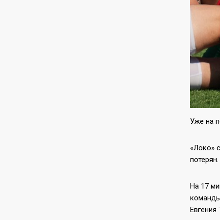
Уже на п
«Локо» с
потерян.
На 17 ми
команды
Евгения 