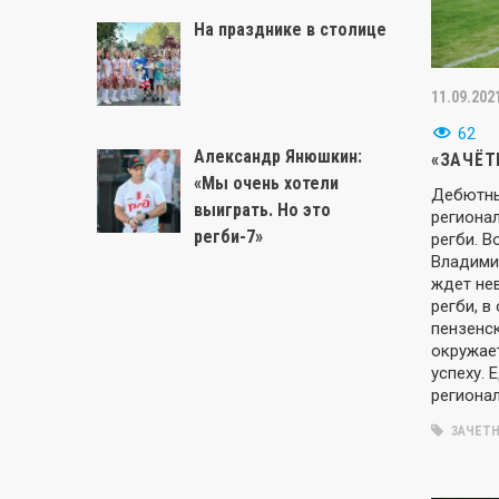
На празднике в столице
11.09.202
62
Александр Янюшкин:
«ЗАЧЁТ
«Мы очень хотели
Дебютны
выиграть. Но это
региона
регби-7»
регби. В
Владими
ждет не
регби, в
пензенск
окружает
успеху. 
регионал
ЗАЧЕТН