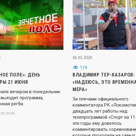
1
06.05.2020
119
НОЕ ПОЛЕ»: ДЕНЬ
ВЛАДИМИР ТЕР-КАЗАРОВ:
РЫ 21 ИЮНЯ
«НАДЕЮСЬ, ЭТО ВРЕМЕНН
МЕРА»
анале вечером в понедельник
 выходит программа,
За плечами официального
нная регби.
комментатора РК «Локомоти
двадцать лет работы над
ОЕ ПОЛЕ
телепрограммой «Спорт на 11-
эти годы ему довелось
комментировать соревновани
которые проходили на самых