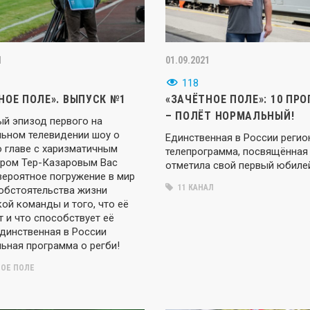
1
01.09.2021
118
НОЕ ПОЛЕ». ВЫПУСК №1
«ЗАЧЁТНОЕ ПОЛЕ»: 10 ПР
– ПОЛЁТ НОРМАЛЬНЫЙ!
й эпизод первого на
льном телевидении шоу о
Единственная в России регио
о главе с харизматичным
телепрограмма, посвящённая 
ром Тер-Казаровым Вас
отметила свой первый юбиле
вероятное погружение в мир
11 КАНАЛ
 обстоятельства жизни
ой команды и того, что её
 и что способствует её
Единственная в России
ьная программа о регби!
ОЕ ПОЛЕ