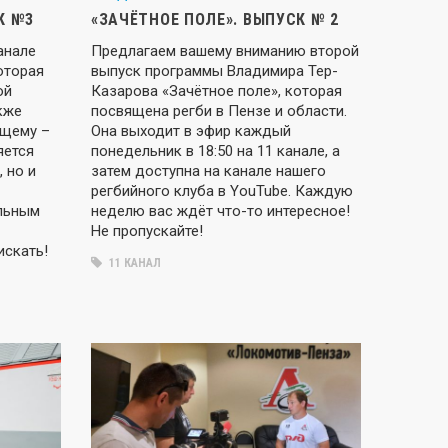
К №3
«ЗАЧЁТНОЕ ПОЛЕ». ВЫПУСК № 2
анале
Предлагаем вашему вниманию второй
оторая
выпуск программы Владимира Тер-
ой
Казарова «Зачётное поле», которая
кже
посвящена регби в Пензе и области.
ущему –
Она выходит в эфир каждый
яется
понедельник в 18:50 на 11 канале, а
 но и
затем доступна на канале нашего
регбийного клуба в YouTube. Каждую
альным
неделю вас ждёт что-то интересное!
Не пропускайте!
искать!
11 КАНАЛ