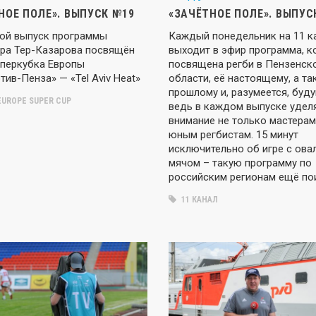
НОЕ ПОЛЕ». ВЫПУСК №19
«ЗАЧЁТНОЕ ПОЛЕ». ВЫПУС
ой выпуск программы
Каждый понедельник на 11 к
ра Тер-Казарова посвящён
выходит в эфир программа, к
уперкубка Европы
посвящена регби в Пензенск
ив-Пенза» — «Tel Aviv Heat»
области, её настоящему, а та
прошлому и, разумеется, буд
EUROPE SUPER CUP
ведь в каждом выпуске удел
внимание не только мастерам,
юным регбистам. 15 минут
исключительно об игре с ов
мячом – такую программу по
российским регионам ещё по
11 КАНАЛ