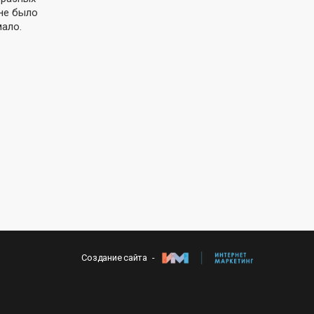
 не было
мало.
Создание сайта -