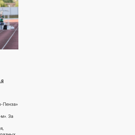
АЯ
в-Пенза»
м». За
я,
 разных