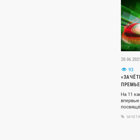
20.06.202
93
«ЗАЧЁТ
ПРЕМЬЕ
На 11 к
впервые
посвящё
ЗАЧЕТН