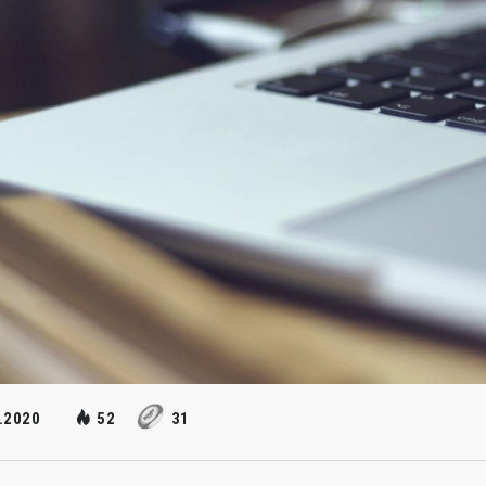
.2020
52
31