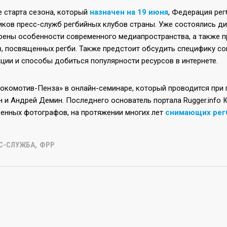
е старта сезона, который
назначен на 19 июня
, Федерация рег
иков пресс-служб регбийных клубов страны. Уже состоялись ди
рены особенности современного медиапространства, а также 
в, посвященных регби. Также предстоит обсудить специфику со
ции и способы добиться популярности ресурсов в интернете.
Локомотив-Пенза» в онлайн-семинаре, который проводится пр
 и Андрей Демин. Последнего основатель портала Rugger.info 
венных фотографов, на протяжении многих лет
снимающих рег
С-СЛУЖБА
,
ФРР