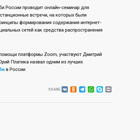
би России проводит онлайн-семинар для
станционные встречи, на которых были
принципы формирования содержания интернет-
циальных сетей как средства распространения
и помощи платформы Zoom, участвуют Дмитрий
Юрий Платика назвал одним из лучших
би
в России.
VK
ODNOKLASSNIK
TELEGRAM
WHATSAP
SKYPE
PRINT
SHARE