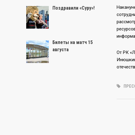
Наканун
Поздравили «Суру»!
сотрудн
рассмот
ресурсо
информа
Билеты на матч 15
августа
От РК «
Инюшкин
отечест
ПРЕС