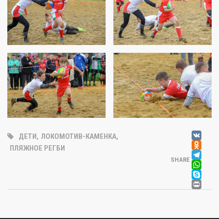
V
ДЕТИ
,
ЛОКОМОТИВ-КАМЕНКА
,
OD
ПЛЯЖНОЕ РЕГБИ
T
SHARE
W
SK
PR