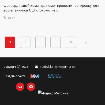
Форвард нашей команды помог провести тренировку для
воспитанников СШ «Локомотив».
ДЕТИ
1
2
3
…
8
Copyright (c). 2026
rugbylokomotive@gmail.com
Создание сайта -