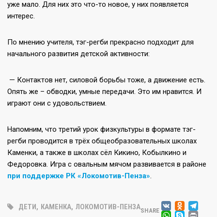
уже мало. Для них это что-то новое, у них появляется
интерес.
По мнению учителя, тэг-регби прекрасно подходит для
начального развития детской активности:
— Контактов нет, силовой борьбы тоже, а движение есть.
Опять же – обводки, умные передачи. Это им нравится. И
играют они с удовольствием.
Напомним, что третий урок физкультуры в формате тэг-
регби проводится в трёх общеобразовательных школах
Каменки, а также в школах сёл Кикино, Кобылкино и
Федоровка. Игра с овальным мячом развивается в районе
при поддержке РК «Локомотив-Пенза»
.
VK
ODNO
TE
ДЕТИ
,
КАМЕНКА
,
ЛОКОМОТИВ-ПЕНЗА
SHARE