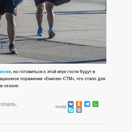
анске
, но готовиться к этой игре гости будут в
сационное поражение «Енисею-СТМ», что стало для
в сезоне.
VK
ODNOKLASSN
TELEGRA
WHATSA
ИЗРАИЛЬ
,
SHARE
SKYPE
PRINT