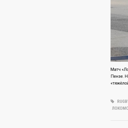
Матч «Ло
Пензе. 
«тяжёло
RUGB
ЛОКОМО