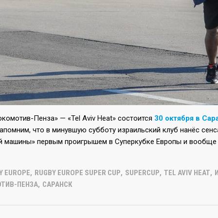
комотив-Пенза» — «Tel Aviv Heat» состоится
30 октября в Сар
Напомним, что в минувшую субботу израильский клуб нанёс сен
й машины» первым проигрышем в Суперкубке Европы и вообще 
Y EUROPE
,
RUGBY EUROPE SUPER CUP
,
SUPERCUP
,
TEL AVIV HEAT
,
ТИВ-ПЕНЗА
,
САРАНСК