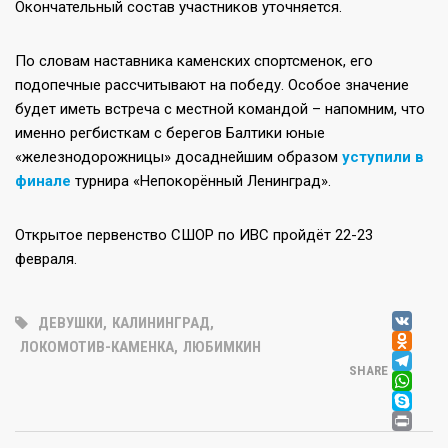
Окончательный состав участников уточняется.
По словам наставника каменских спортсменок, его
подопечные рассчитывают на победу. Особое значение
будет иметь встреча с местной командой – напомним, что
именно регбисткам с берегов Балтики юные
«железнодорожницы» досаднейшим образом
уступили в
финале
турнира «Непокорённый Ленинград».
Открытое первенство СШОР по ИВС пройдёт 22-23
февраля.
V
ДЕВУШКИ
,
КАЛИНИНГРАД
,
OD
ЛОКОМОТИВ-КАМЕНКА
,
ЛЮБИМКИН
T
SHARE
W
SK
PR